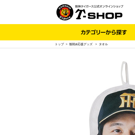
トップ
>
観戦&応援グッズ
>
タオル