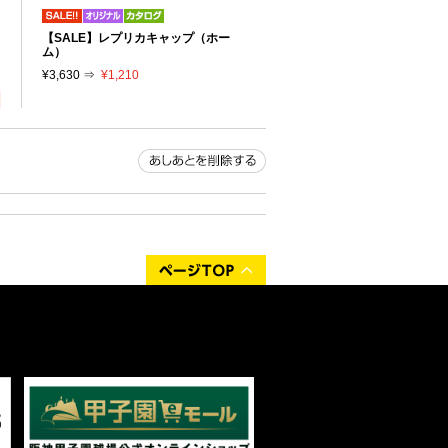
リ
【SALE】レプリカキャップ（ホー
り
ム）
¥3,630 ⇒
¥1,210