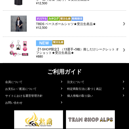
¥12,500
TBDS ベースボールシャツ★受注生産品★
¥12,500
【T-SHOP限定】（13選手×5種）推しだけシークレット オ
フショット★受注生産品★
¥880
ご利用ガイド
会員について
注文について
お支払い / 配送について
特定商取引法に基づく表記
サイトにおける運営管理方針
個人情報の取り扱い
お問い合わせ