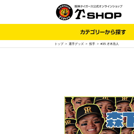
トップ
>
選手グッズ
>
投手
>
#35 才木浩人