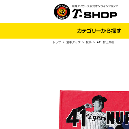
トップ
>
選手グッズ
>
投手
>
#41 村上頌樹