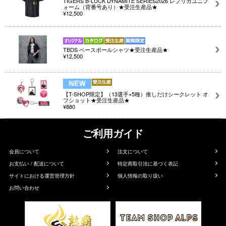
TIGERS B-LUCK DYNAMITE SERIES2026 レプリカユニフ
ォーム（背番号あり）★受注生産品★
¥12,500
TBDS ベースボールシャツ★受注生産品★
¥12,500
【T-SHOP限定】（13選手×5種）推しだけシークレット オ
フショット★受注生産品★
¥880
ご利用ガイド
会員について
注文について
お支払い / 配送について
特定商取引法に基づく表記
サイトにおける運営管理方針
個人情報の取り扱い
お問い合わせ