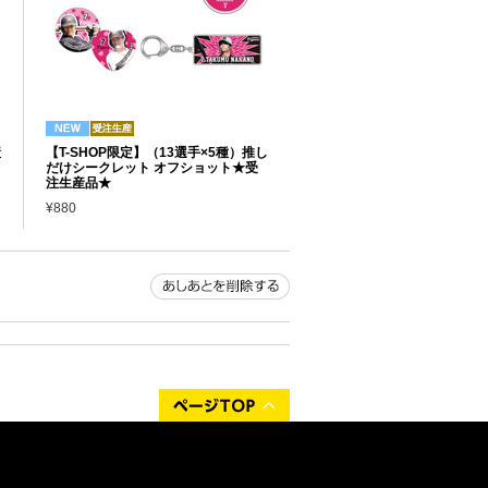
産
【T-SHOP限定】（13選手×5種）推し
だけシークレット オフショット★受
注生産品★
¥880