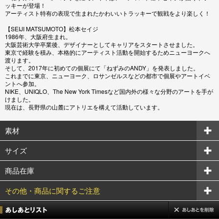
ッキーが登場！
アーティスト特有の表現で生まれたかわいいトラッキーで観戦をより楽しく！
【SEIJI MATSUMOTO】松本セイジ
1986年、大阪府生まれ。
大阪芸術大学卒業後、デザイナーとしてキャリアをスタートさせました。
東京で経験を積み、本格的にアーティスト活動を開始するためニューヨークへ
渡ります。
そして、2017年に初めての個展にて「ねずみのANDY」を発表しました。
これまでに東京、ニューヨーク、ロサンゼルスなどの都市で個展やアートイベ
ントへ参加。
NIKE、UNIQLO、The New York Timesなど国内外の様々な分野のアートを手が
けました。
現在は、長野県の山麓にアトリエを構えて活動しています。
素材
サイズ
商品在庫
その他・商品に関するご注意