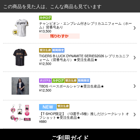
この商品を見た人は、こんな商品も見ています
チャンピオン・エンブレム付きレプリカユニフォーム（ホー
ム）背番号あり
¥13,500
TIGERS B-LUCK DYNAMITE SERIES2026 レプリカユニフ
ォーム（背番号あり）★受注生産品★
¥12,500
TBDS ベースボールシャツ★受注生産品★
¥12,500
【T-SHOP限定】（13選手×5種）推しだけシークレット オ
フショット★受注生産品★
¥880
ご利用ガイド