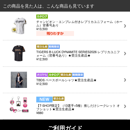
この商品を見た人は、こんな商品も見ています
チャンピオン・エンブレム付きレプリカユニフォーム（ホー
ム）背番号あり
¥13,500
TIGERS B-LUCK DYNAMITE SERIES2026 レプリカユニフ
ォーム（背番号あり）★受注生産品★
¥12,500
TBDS ベースボールシャツ★受注生産品★
¥12,500
【T-SHOP限定】（13選手×5種）推しだけシークレット オ
フショット★受注生産品★
¥880
ご利用ガイド