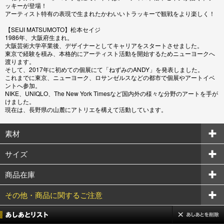
ッキーが登場！
アーティスト特有の表現で生まれたかわいいトラッキーで観戦をより楽しく！
【SEIJI MATSUMOTO】松本セイジ
1986年、大阪府生まれ。
大阪芸術大学卒業後、デザイナーとしてキャリアをスタートさせました。
東京で経験を積み、本格的にアーティスト活動を開始するためニューヨークへ
渡ります。
そして、2017年に初めての個展にて「ねずみのANDY」を発表しました。
これまでに東京、ニューヨーク、ロサンゼルスなどの都市で個展やアートイベ
ントへ参加。
NIKE、UNIQLO、The New York Timesなど国内外の様々な分野のアートを手が
けました。
現在は、長野県の山麓にアトリエを構えて活動しています。
素材
サイズ
商品在庫
その他・商品に関するご注意