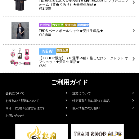
TIGERS B-LUCK DYNAMITE SERIES2026 レプリカユニフ
ォーム（背番号あり）★受注生産品★
¥12,500
TBDS ベースボールシャツ★受注生産品★
¥12,500
【T-SHOP限定】（13選手×5種）推しだけシークレット オ
フショット★受注生産品★
¥880
ご利用ガイド
会員について
注文について
お支払い / 配送について
特定商取引法に基づく表記
サイトにおける運営管理方針
個人情報の取り扱い
お問い合わせ