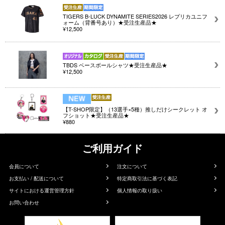
TIGERS B-LUCK DYNAMITE SERIES2026 レプリカユニフ
ォーム（背番号あり）★受注生産品★
¥12,500
TBDS ベースボールシャツ★受注生産品★
¥12,500
【T-SHOP限定】（13選手×5種）推しだけシークレット オ
フショット★受注生産品★
¥880
ご利用ガイド
会員について
注文について
お支払い / 配送について
特定商取引法に基づく表記
サイトにおける運営管理方針
個人情報の取り扱い
お問い合わせ