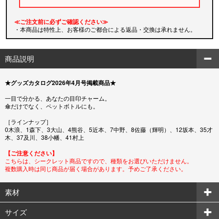
≪ご注文前に必ずご確認ください≫
・本商品は特性上、お客様のご都合による返品・交換は承れません。
商品説明
★グッズカタログ2026年4月号掲載商品★
一目で分かる、あなたの目印チャーム。
傘だけでなく、ペットボトルにも。
［ラインナップ］
0木浪、1森下、3大山、4熊谷、5近本、7中野、8佐藤（輝明）、12坂本、35才
木、37及川、38小幡、41村上
【ご注意ください】
こちらは、シークレット商品ですので、種類をお選びいただけません。
複数購入時は同じ商品が届く場合があります。予めご了承ください。
素材
サイズ