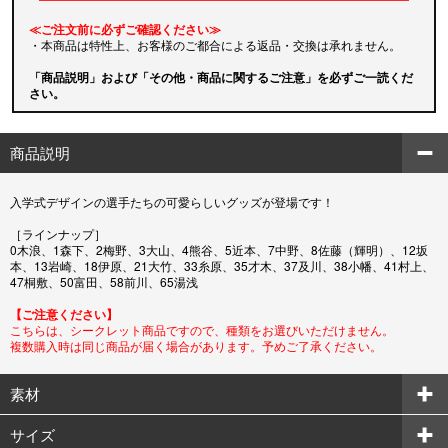
≪ご注文前に必ずご確認ください≫
・本商品は特性上、お客様のご都合による返品・交換は承れません。
「商品説明」および「その他・商品に関するご注意」を必ずご一読くだ
さい。
商品説明
入学式デザインの選手たちの可愛らしいグッズが登場です！
［ラインナップ］
0木浪、1森下、2梅野、3大山、4熊谷、5近本、7中野、8佐藤（輝明）、12坂
本、13岩崎、18伊原、21大竹、33糸原、35才木、37及川、38小幡、41村上、
47桐敷、50富田、58前川、65湯浅
【ご注意ください】
こちらは、シークレット商品ですので、種類をお選びいただけません。
複数購入時は同じ商品が届く場合があります。予めご了承ください。
素材
サイズ