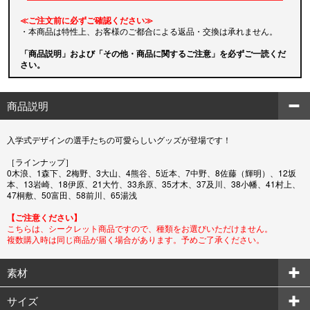
≪ご注文前に必ずご確認ください≫
・本商品は特性上、お客様のご都合による返品・交換は承れません。
「商品説明」および「その他・商品に関するご注意」を必ずご一読くだ
さい。
商品説明
入学式デザインの選手たちの可愛らしいグッズが登場です！
［ラインナップ］
0木浪、1森下、2梅野、3大山、4熊谷、5近本、7中野、8佐藤（輝明）、12坂
本、13岩崎、18伊原、21大竹、33糸原、35才木、37及川、38小幡、41村上、
47桐敷、50富田、58前川、65湯浅
【ご注意ください】
こちらは、シークレット商品ですので、種類をお選びいただけません。
複数購入時は同じ商品が届く場合があります。予めご了承ください。
素材
サイズ