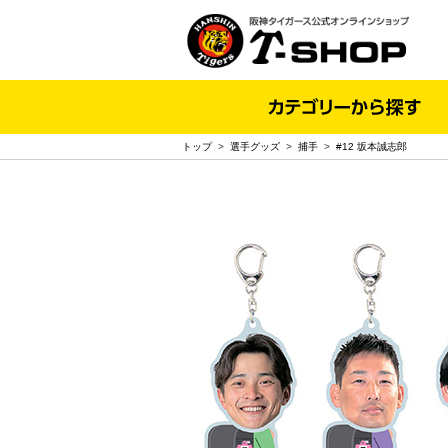
トップ
>
選手グッズ
>
捕手
>
#12 坂本誠志郎