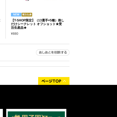
産
【T-SHOP限定】（13選手×5種）推し
だけシークレット オフショット★受
注生産品★
¥880