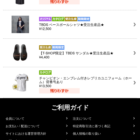
TBDS ベースボールシャツ★受注生産品★
¥12,500
【T-SHOP限定】TBDS サンダル★受注生産品★
¥4,400
チャンピオン・エンブレム付きレプリカユニフォーム（ホー
ム）背番号あり
¥13,500
ご利用ガイド
会員について
注文について
お支払い / 配送について
特定商取引法に基づく表記
サイトにおける運営管理方針
個人情報の取り扱い