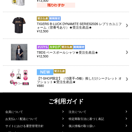
¥13,500
TIGERS B-LUCK DYNAMITE SERIES2026 レプリカユニフ
ォーム（背番号あり）★受注生産品★
¥12,500
TBDS ベースボールシャツ★受注生産品★
¥12,500
【T-SHOP限定】（13選手×5種）推しだけシークレット オ
フショット★受注生産品★
¥880
ご利用ガイド
会員について
注文について
お支払い / 配送について
特定商取引法に基づく表記
サイトにおける運営管理方針
個人情報の取り扱い