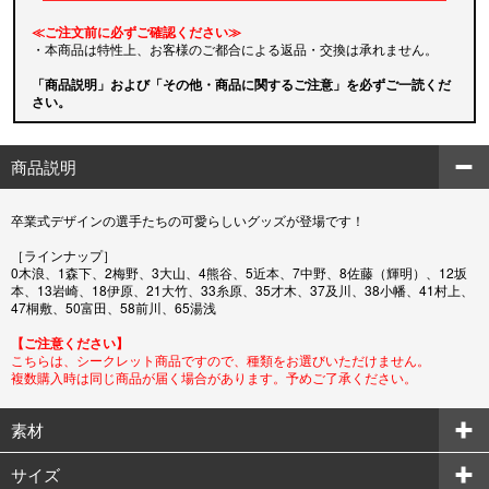
≪ご注文前に必ずご確認ください≫
・本商品は特性上、お客様のご都合による返品・交換は承れません。
「商品説明」および「その他・商品に関するご注意」を必ずご一読くだ
さい。
商品説明
卒業式デザインの選手たちの可愛らしいグッズが登場です！
［ラインナップ］
0木浪、1森下、2梅野、3大山、4熊谷、5近本、7中野、8佐藤（輝明）、12坂
本、13岩崎、18伊原、21大竹、33糸原、35才木、37及川、38小幡、41村上、
47桐敷、50富田、58前川、65湯浅
【ご注意ください】
こちらは、シークレット商品ですので、種類をお選びいただけません。
複数購入時は同じ商品が届く場合があります。予めご了承ください。
素材
サイズ