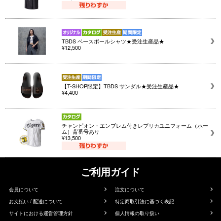
TBDS ベースボールシャツ★受注生産品★
¥12,500
【T-SHOP限定】TBDS サンダル★受注生産品★
¥4,400
チャンピオン・エンブレム付きレプリカユニフォーム（ホー
ム）背番号あり
¥13,500
ご利用ガイド
会員について
注文について
お支払い / 配送について
特定商取引法に基づく表記
サイトにおける運営管理方針
個人情報の取り扱い