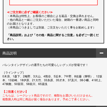
≪ご注文前に必ずご確認ください≫
・本商品は特性上、お客様のご都合による返品・交換は承れません。
・他の商品と一緒にご注文いただいた場合、納期の一番遅い商品と同時
のお届けとなります。
（本商品につきましては別途、ご注文をいただく事をお勧めします）
「商品説明」および「その他・商品に関するご注意」を必ずご一読くだ
さい。
商品説明
バレンタインデザインの選手たちの可愛らしいグッズが登場です！
［ラインナップ］
0木浪、1森下、2梅野、3大山、4熊谷、5近本、7中野、8佐藤（輝明）、12坂
本、13岩崎、18伊原、21大竹、33糸原、35才木、37及川、38小幡、41村上、
47桐敷、50富田、58前川、65湯浅
【ご注意ください】
こちらは、シークレット商品ですので、種類をお選びいただけません。
複数購入時は同じ商品が届く場合があります。予めご了承ください。