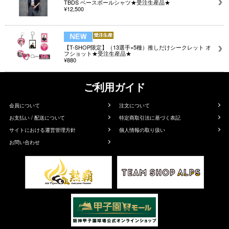
TBDS ベースボールシャツ★受注生産品★
¥12,500
【T-SHOP限定】（13選手×5種）推しだけシークレット オ
フショット★受注生産品★
¥880
ご利用ガイド
会員について
注文について
お支払い / 配送について
特定商取引法に基づく表記
サイトにおける運営管理方針
個人情報の取り扱い
お問い合わせ