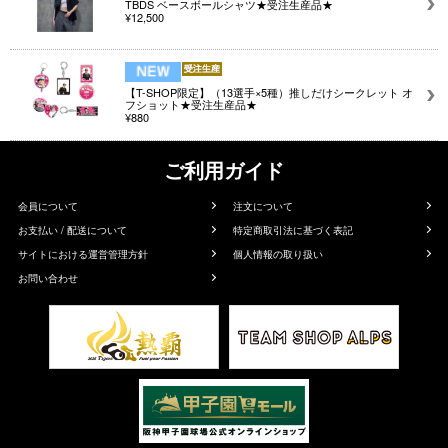
TBDS ベースボールシャツ★受注生産品★
¥12,500
【T-SHOP限定】（13選手×5種）推しだけシークレット オ
フショット★受注生産品★
¥880
ご利用ガイド
会員について
注文について
お支払い / 配送について
特定商取引法に基づく表記
サイトにおける運営管理方針
個人情報の取り扱い
お問い合わせ