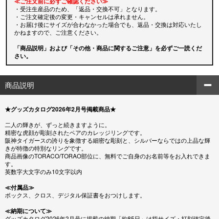
≪ご注文前に必ずご確認ください≫
・受注生産品のため、「返品・交換不可」となります。
・ご注文確定後の変更・キャンセルは承れません。
・お届け後にサイズが合わなかった場合でも、返品・交換は対応いたし
かねますので、ご注意ください。
「商品説明」および「その他・商品に関するご注意」を必ずご一読くだ
さい。
商品説明
★グッズカタログ2026年2月号掲載商品★
二人の輝きが、ずっと続きますように。
精密な虎顔が彫刻されたペアのカレッジリングです。
阪神タイガースの誇りを象徴する細密な彫刻と、シルバーならではの上品な輝
きが特徴の特別なリングです。
商品画像のTORACO/TORAO部位に、無料でご自身のお名前等をお入れできま
す。
英数字大文字のみ10文字以内
≪付属品≫
ボックス、クロス、デジタル保証書をおつけします。
≪納期について≫
グッズカタログ2026年2月号に掲載の納期「約85日」は指サイズ・打刻確定後