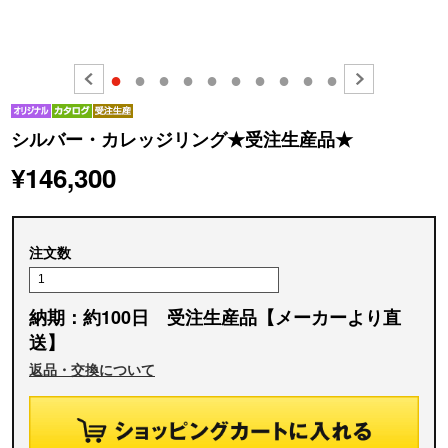
●
●
●
●
●
●
●
●
●
●
シルバー・カレッジリング★受注生産品★
¥146,300
注文数
納期：約100日 受注生産品【メーカーより直
送】
返品・交換について