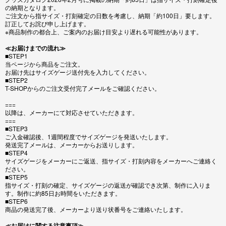
の納期となります。
ご注文から指サイズ・打刻確定の日数を考慮し、納期「約100日」要します。
訂正してお詫び申し上げます。
※商品制作の都合上、ご案内のお届け目安より遅れる可能性があります。
≪お届けまでの流れ≫
■STEP1
当ページから商品をご注文。
お届け先はサイズゲージ送付先を入力してください。
■STEP2
T-SHOPからのご注文受付完了メールをご確認ください。
===
以降は、メーカーにて対応させていただきます。
===
■STEP3
ご入金確認後、1週間程度でサイズゲージを発送いたします。
発送完了メールは、メーカーからお送りします。
■STEP4
サイズゲージをメーカーにご返送、指サイズ・打刻内容をメーカーへご連絡く
ださい。
■STEP5
指サイズ・打刻の確定、サイズゲージの返送が確認でき次第、制作に入りま
す。制作に約85日お時間をいただきます。
■STEP6
商品の発送完了後、メーカーより送り状番号をご連絡いたします。
≪お届けに関する注意事項≫