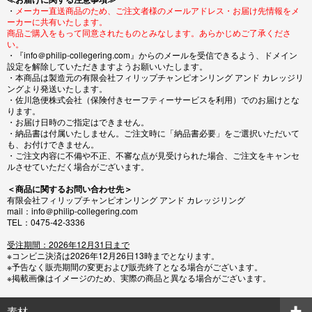
・
メーカー直送商品のため、ご注文者様のメールアドレス・お届け先情報をメ
ーカーに共有いたします。
商品ご購入をもって同意されたものとみなします。あらかじめご了承くださ
い。
・『info＠philip-collegering.com』からのメールを受信できるよう、ドメイン
設定を解除していただきますようお願いいたします。
・本商品は製造元の有限会社フィリップチャンピオンリング アンド カレッジリ
ングより発送いたします。
・佐川急便株式会社（保険付きセーフティーサービスを利用）でのお届けとな
ります。
・お届け日時のご指定はできません。
・納品書は付属いたしません。ご注文時に「納品書必要」をご選択いただいて
も、お付けできません。
・ご注文内容に不備や不正、不審な点が見受けられた場合、ご注文をキャンセ
ルさせていただく場合がございます。
＜商品に関するお問い合わせ先＞
有限会社フィリップチャンピオンリング アンド カレッジリング
mail：info＠philip-collegering.com
TEL：0475-42-3336
受注期間：2026年12月31日まで
※コンビニ決済は2026年12月26日13時までとなります。
※予告なく販売期間の変更および販売終了となる場合がございます。
※掲載画像はイメージのため、実際の商品と異なる場合がございます。
素材