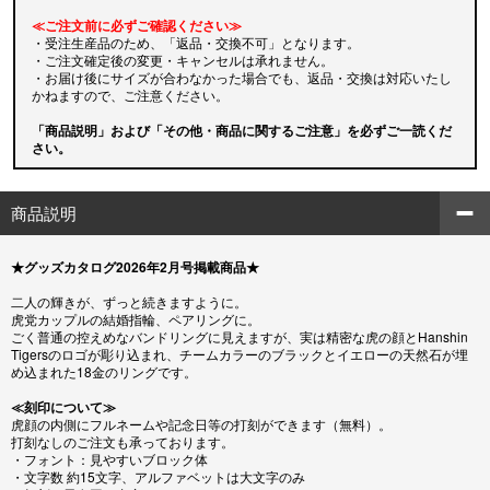
≪ご注文前に必ずご確認ください≫
・受注生産品のため、「返品・交換不可」となります。
・ご注文確定後の変更・キャンセルは承れません。
・お届け後にサイズが合わなかった場合でも、返品・交換は対応いたし
かねますので、ご注意ください。
「商品説明」および「その他・商品に関するご注意」を必ずご一読くだ
さい。
商品説明
★グッズカタログ2026年2月号掲載商品★
二人の輝きが、ずっと続きますように。
虎党カップルの結婚指輪、ペアリングに。
ごく普通の控えめなバンドリングに見えますが、実は精密な虎の顔とHanshin
Tigersのロゴが彫り込まれ、チームカラーのブラックとイエローの天然石が埋
め込まれた18金のリングです。
≪刻印について≫
虎顔の内側にフルネームや記念日等の打刻ができます（無料）。
打刻なしのご注文も承っております。
・フォント：見やすいブロック体
・文字数 約15文字、アルファベットは大文字のみ