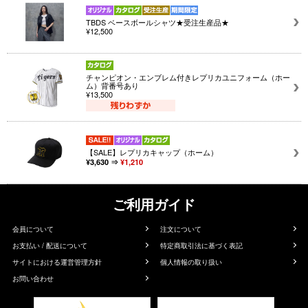
TBDS ベースボールシャツ★受注生産品★
¥12,500
チャンピオン・エンブレム付きレプリカユニフォーム（ホー
ム）背番号あり
¥13,500
【SALE】レプリカキャップ（ホーム）
¥3,630 ⇒
¥1,210
ご利用ガイド
会員について
注文について
お支払い / 配送について
特定商取引法に基づく表記
サイトにおける運営管理方針
個人情報の取り扱い
お問い合わせ