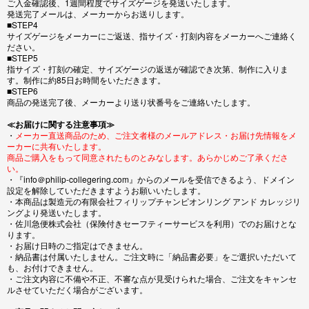
ご入金確認後、1週間程度でサイズゲージを発送いたします。
発送完了メールは、メーカーからお送りします。
■STEP4
サイズゲージをメーカーにご返送、指サイズ・打刻内容をメーカーへご連絡く
ださい。
■STEP5
指サイズ・打刻の確定、サイズゲージの返送が確認でき次第、制作に入りま
す。制作に約85日お時間をいただきます。
■STEP6
商品の発送完了後、メーカーより送り状番号をご連絡いたします。
≪お届けに関する注意事項≫
・
メーカー直送商品のため、ご注文者様のメールアドレス・お届け先情報をメ
ーカーに共有いたします。
商品ご購入をもって同意されたものとみなします。あらかじめご了承くださ
い。
・『info＠philip-collegering.com』からのメールを受信できるよう、ドメイン
設定を解除していただきますようお願いいたします。
・本商品は製造元の有限会社フィリップチャンピオンリング アンド カレッジリ
ングより発送いたします。
・佐川急便株式会社（保険付きセーフティーサービスを利用）でのお届けとな
ります。
・お届け日時のご指定はできません。
・納品書は付属いたしません。ご注文時に「納品書必要」をご選択いただいて
も、お付けできません。
・ご注文内容に不備や不正、不審な点が見受けられた場合、ご注文をキャンセ
ルさせていただく場合がございます。