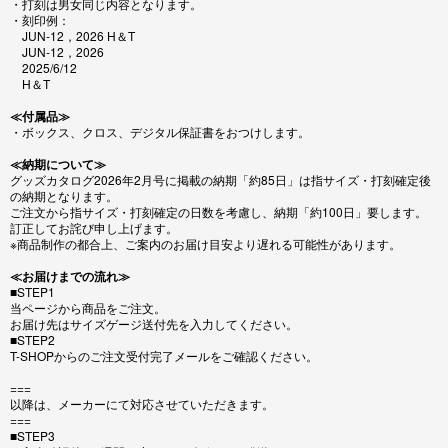
・打刻は男女同じ内容となります。
・刻印例：
JUN-12，2026 H＆T
JUN-12，2026
2025/6/12
H＆T
≪付属品≫
・ボックス、クロス、デジタル保証書をおつけします。
≪納期について≫
グッズカタログ2026年2月号に掲載の納期「約85日」は指サイズ・打刻確定後
の納期となります。
ご注文から指サイズ・打刻確定の日数を考慮し、納期「約100日」要します。
訂正してお詫び申し上げます。
※商品制作の都合上、ご案内のお届け目安より遅れる可能性があります。
≪お届けまでの流れ≫
■STEP1
当ページから商品をご注文。
お届け先はサイズゲージ送付先を入力してください。
■STEP2
T-SHOPからのご注文受付完了メールをご確認ください。
===
以降は、メーカーにて対応させていただきます。
===
■STEP3