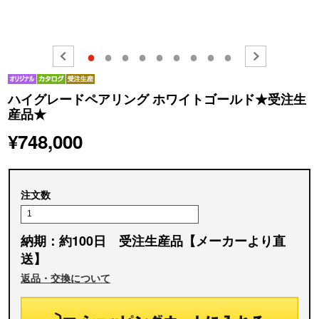
●
●
●
●
●
●
●
●
●
ハイグレードペアリング ホワイトゴールド★受注生
産品★
¥748,000
注文数
納期：約100日 受注生産品【メーカーより直
送】
返品・交換について