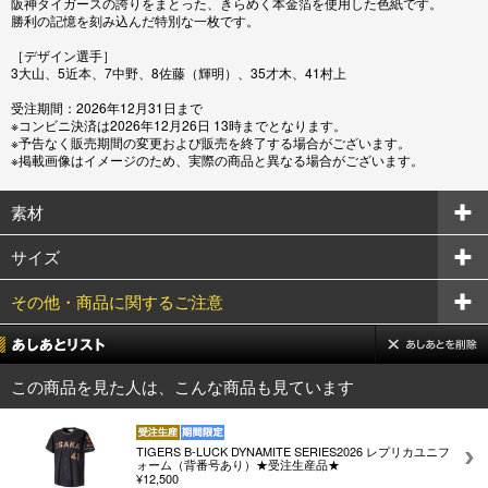
阪神タイガースの誇りをまとった、きらめく本金箔を使用した色紙です。
勝利の記憶を刻み込んだ特別な一枚です。
［デザイン選手］
3大山、5近本、7中野、8佐藤（輝明）、35才木、41村上
受注期間：2026年12月31日まで
※コンビニ決済は2026年12月26日 13時までとなります。
※予告なく販売期間の変更および販売を終了する場合がございます。
※掲載画像はイメージのため、実際の商品と異なる場合がございます。
素材
サイズ
その他・商品に関するご注意
この商品を見た人は、こんな商品も見ています
TIGERS B-LUCK DYNAMITE SERIES2026 レプリカユニフ
ォーム（背番号あり）★受注生産品★
¥12,500