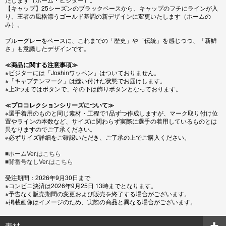
【キャップ】25シーズンのブラックベースから、キャップのフチにラインが入
り、王者の風格漂うゴールド基調の新デザインに変更いたします（ホームの
み）。
ブルーグレーをベースに、これまでの「歴史」や「伝統」を感じつつ、「新鮮
さ」も意識したデザインです。
≪商品に関する注意事項≫
※ビジターには「Joshinワッペン」はついておりません。
※「キャプテンマーク」は縫い付けた状態でお届けします。
※上3つまではボタンで、その下は飾りボタンとなっております。
≪プロコレクションシリーズについて≫
※選手着用のものと同じ素材・工程で1品ずつ作成しますが、マーク取り付け位
置やラインの本数など、サイズに関わらず実際に選手の着用しているものとは
異なりますのでご了承ください。
※必ずサイズ詳細をご確認いただき、ご了承の上でご購入ください。
■ホームVer.はこちら
■背番号なしVer.はこちら
受注期間：2026年9月30日まで
※コンビニ決済は2026年9月25日 13時までとなります。
※予告なく販売期間の変更および販売を終了する場合がございます。
※掲載画像はイメージのため、実際の商品と異なる場合がございます。
素材