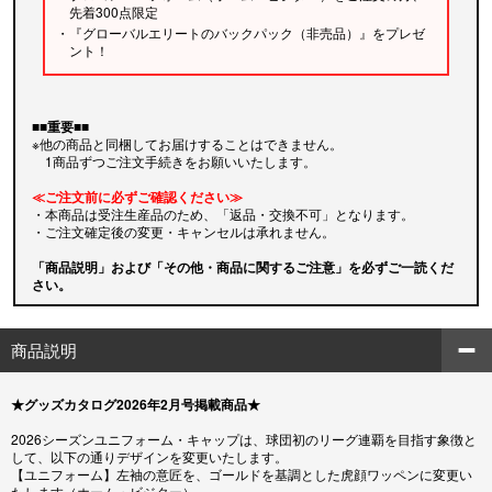
先着300点限定
・『グローバルエリートのバックパック（非売品）』をプレゼ
ント！
■■重要■■
※他の商品と同梱してお届けすることはできません。
1商品ずつご注文手続きをお願いいたします。
≪ご注文前に必ずご確認ください≫
・本商品は受注生産品のため、「返品・交換不可」となります。
・ご注文確定後の変更・キャンセルは承れません。
「商品説明」および「その他・商品に関するご注意」を必ずご一読くだ
さい。
商品説明
★グッズカタログ2026年2月号掲載商品★
2026シーズンユニフォーム・キャップは、球団初のリーグ連覇を目指す象徴と
して、以下の通りデザインを変更いたします。
【ユニフォーム】左袖の意匠を、ゴールドを基調とした虎顔ワッペンに変更い
たします（ホーム・ビジター）。