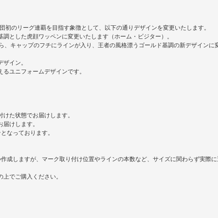
球団初のリーグ連覇を目指す象徴として、以下の通りデザインを変更いたします。
基調とした虎顔ワッペンに変更いたします（ホーム・ビジター）。
から、キャップのフチにラインが入り、王者の風格漂うゴールド基調の新デザインに
デザイン。
えるユニフォームデザインです。
。
い付けた状態でお届けします。
お届けします。
ンとなっております。
つ作成しますが、マーク取り付け位置やラインの本数など、サイズに関わらず実際に
の上でご購入ください。