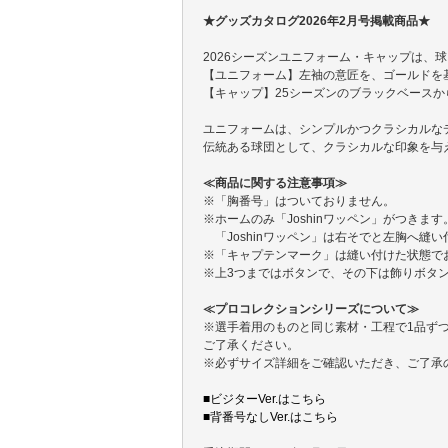
★グッズカタログ2026年2月号掲載商品★
2026シーズンユニフォーム・キャップは、
【ユニフォーム】左袖の意匠を、ゴールドを
【キャップ】25シーズンのブラックベース
ユニフォームは、シンプルかつクラシカルな
伝統ある球団として、クラシカルな印象を与
≪商品に関する注意事項≫
※「胸番号」はついておりません。
※ホームのみ「Joshinワッペン」がつきます
「Joshinワッペン」は右そでと左胸へ縫
※「キャプテンマーク」は縫い付けた状態で
※上3つまではボタンで、その下は飾りボタ
≪プロコレクションシリーズについて≫
※選手着用のものと同じ素材・工程で1品ず
ご了承ください。
※必ずサイズ詳細をご確認いただき、ご了承
■ビジターVer.はこちら
■背番号なしVer.はこちら