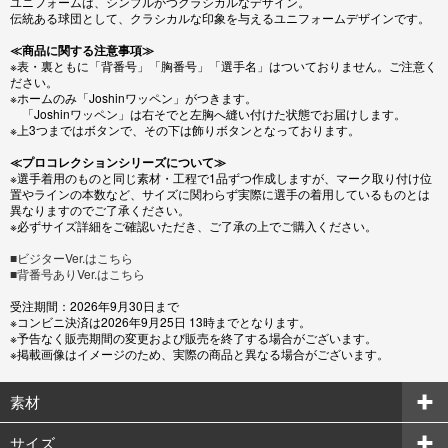
ユニフォームは、シンプルかつクラシカルなデザイン。
伝統ある球団として、クラシカルな印象を与えるユニフォームデザインです。
≪商品に関する注意事項≫
※表・裏ともに「背番号」「胸番号」「選手名」はついておりません。ご注意く
ださい。
※ホームのみ「Joshinワッペン」がつきます。
「Joshinワッペン」は右そでと左胸へ縫い付けた状態でお届けします。
※上3つまではボタンで、その下は飾りボタンとなっております。
≪プロコレクションシリーズについて≫
※選手着用のものと同じ素材・工程で1品ずつ作成しますが、マーク取り付け位
置やラインの本数など、サイズに関わらず実際に選手の着用しているものとは
異なりますのでご了承ください。
※必ずサイズ詳細をご確認いただき、ご了承の上でご購入ください。
■ビジターVer.はこちら
■背番号ありVer.はこちら
受注期間：2026年9月30日まで
※コンビニ決済は2026年9月25日 13時までとなります。
※予告なく販売期間の変更および販売を終了する場合がございます。
※掲載画像はイメージのため、実際の商品と異なる場合がございます。
素材
サイズ