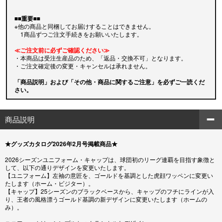
■■重要■■
※他の商品と同梱してお届けすることはできません。
1商品ずつご注文手続きをお願いいたします。
≪ご注文前に必ずご確認ください≫
・本商品は受注生産品のため、「返品・交換不可」となります。
・ご注文確定後の変更・キャンセルは承れません。
「商品説明」および「その他・商品に関するご注意」を必ずご一読くだ
さい。
商品説明
★グッズカタログ2026年2月号掲載商品★
2026シーズンユニフォーム・キャップは、球団初のリーグ連覇を目指す象徴と
して、以下の通りデザインを変更いたします。
【ユニフォーム】左袖の意匠を、ゴールドを基調とした虎顔ワッペンに変更い
たします（ホーム・ビジター）。
【キャップ】25シーズンのブラックベースから、キャップのフチにラインが入
り、王者の風格漂うゴールド基調の新デザインに変更いたします（ホームの
み）。