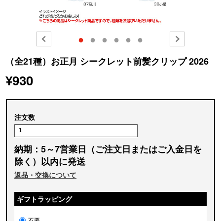
●
●
●
●
●
●
（全21種）お正月 シークレット前髪クリップ 2026
¥930
注文数
納期：5～7営業日（ご注文日またはご入金日を
除く）以内に発送
返品・交換について
ギフトラッピング
不要