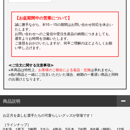
【お盆期間中の営業について】
誠に勝手ながら、8/10～15の期間はお問い合わせ対応を休止い
たします。
お問い合わせへのご返信や受注生産品の納期につきましても、
通常よりお時間を頂戴いたします。
ご迷惑をおかけいたしますが、何卒ご理解のほどよろしくお願
い申し上げます。
≪ご注文に関する注意事項≫
※本商品は特性上、
お客様のご都合による返品・交換
は承れません。
※他の商品と一緒にご注文いただいた場合、納期の一番遅い商品と同時
のお届けとなります。
商品説明
お正月を楽しむ選手たちの可愛らしいグッズが登場です！
［ラインナップ］
0木浪、1森下、2梅野、3大山、4熊谷、5近本、7中野、8佐藤（輝明）、12坂