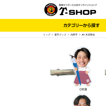
トップ
>
選手グッズ
>
内野手
>
#0 木浪聖也