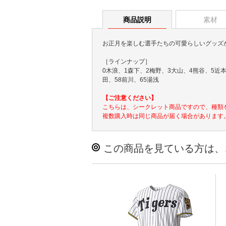
商品説明
素材
お正月を楽しむ選手たちの可愛らしいグッズ
［ラインナップ］
0木浪、1森下、2梅野、3大山、4熊谷、5近本
田、58前川、65湯浅
【ご注意ください】
こちらは、シークレット商品ですので、種類
複数購入時は同じ商品が届く場合があります
この商品を見ている方は、