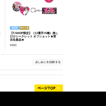
産
【T-SHOP限定】（13選手×5種）推し
だけシークレット オフショット★受
注生産品★
¥880