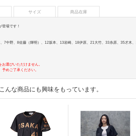
サイズ
商品在庫
が登場です！
、7中野、8佐藤（輝明）、12坂本、13岩崎、18伊原、21大竹、33糸原、35才木、3
をお選びいただけません。
。予めご了承ください。
こんな商品にも興味をもっています。