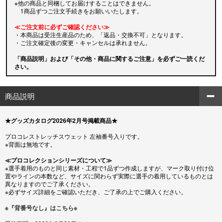
※他の商品と同梱してお届けすることはできません。
1商品ずつご注文手続きをお願いいたします。
≪ご注文前に必ずご確認ください≫
・本商品は受注生産品のため、「返品・交換不可」となります。
・ご注文確定後の変更・キャンセルは承れません。
「商品説明」および「その他・商品に関するご注意」を必ずご一読くだ
さい。
商品説明
★グッズカタログ2026年2月号掲載商品★
プロコレストレッチスウェット 左袖番号入りです。
※背面は無地です。
≪プロコレクションシリーズについて≫
※選手着用のものと同じ素材・工程で1品ずつ作成しますが、マーク取り付け位
置やラインの本数など、サイズに関わらず実際に選手の着用しているものとは
異なりますのでご了承ください。
※必ずサイズ詳細をご確認いただき、ご了承の上でご購入ください。
※『背番号なし』はこちら※