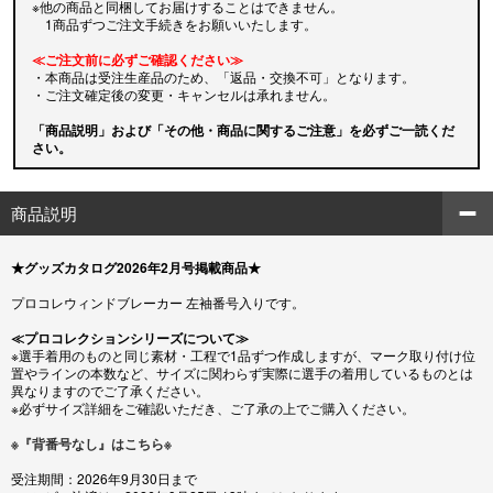
※他の商品と同梱してお届けすることはできません。
1商品ずつご注文手続きをお願いいたします。
≪ご注文前に必ずご確認ください≫
・本商品は受注生産品のため、「返品・交換不可」となります。
・ご注文確定後の変更・キャンセルは承れません。
「商品説明」および「その他・商品に関するご注意」を必ずご一読くだ
さい。
商品説明
★グッズカタログ2026年2月号掲載商品★
プロコレウィンドブレーカー 左袖番号入りです。
≪プロコレクションシリーズについて≫
※選手着用のものと同じ素材・工程で1品ずつ作成しますが、マーク取り付け位
置やラインの本数など、サイズに関わらず実際に選手の着用しているものとは
異なりますのでご了承ください。
※必ずサイズ詳細をご確認いただき、ご了承の上でご購入ください。
※『背番号なし』はこちら※
受注期間：2026年9月30日まで