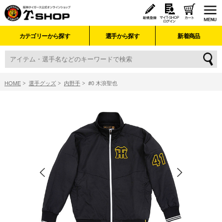
カテゴリーから探す
選手から探す
新着商品
HOME
選手グッズ
内野手
#0 木浪聖也