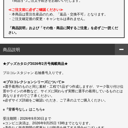
1商品ずつご注文手続きをお願いいたします。
≪ご注文前に必ずご確認ください≫
・本商品は受注生産品のため、「返品・交換不可」となります。
・ご注文確定後の変更・キャンセルは承れません。
「商品説明」および「その他・商品に関するご注意」を必ずご一読くだ
さい。
商品説明
★グッズカタログ2026年2月号掲載商品★
プロコレスタジャン 右袖番号入りです。
≪プロコレクションシリーズについて≫
※選手着用のものと同じ素材・工程で1品ずつ作成しますが、マーク取り付け位
置やラインの本数など、サイズに関わらず実際に選手の着用しているものとは
異なりますのでご了承ください。
※必ずサイズ詳細をご確認いただき、ご了承の上でご購入ください。
※『背番号なし』はこちら※
受注期間：2026年9月30日まで
※コンビニ決済は、2026年9月25日 13時までとなります。
※予告なく販売期間の変更および販売を終了する場合がございます。