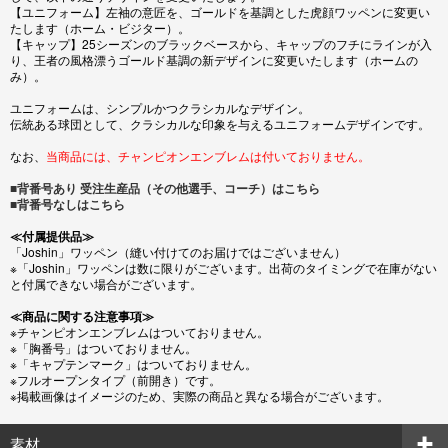
【ユニフォーム】左袖の意匠を、ゴールドを基調とした虎顔ワッペンに変更い
たします（ホーム・ビジター）。
【キャップ】25シーズンのブラックベースから、キャップのフチにラインが入
り、王者の風格漂うゴールド基調の新デザインに変更いたします（ホームの
み）。
ユニフォームは、シンプルかつクラシカルなデザイン。
伝統ある球団として、クラシカルな印象を与えるユニフォームデザインです。
なお、
当商品には、チャンピオンエンブレムは付いておりません。
■背番号あり 受注生産品（その他選手、コーチ）はこちら
■背番号なしはこちら
≪付属提供品≫
「Joshin」ワッペン（縫い付けてのお届けではございません）
※「Joshin」ワッペンは数に限りがございます。出荷のタイミングで在庫がない
と付属できない場合がございます。
≪商品に関する注意事項≫
※チャンピオンエンブレムはついておりません。
※「胸番号」はついておりません。
※「キャプテンマーク」はついておりません。
※フルオープンタイプ（前開き）です。
※掲載画像はイメージのため、実際の商品と異なる場合がございます。
素材