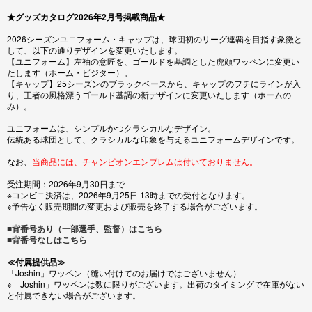
★グッズカタログ2026年2月号掲載商品★
2026シーズンユニフォーム・キャップは、球団初のリーグ連覇を目指す象徴と
して、以下の通りデザインを変更いたします。
【ユニフォーム】左袖の意匠を、ゴールドを基調とした虎顔ワッペンに変更い
たします（ホーム・ビジター）。
【キャップ】25シーズンのブラックベースから、キャップのフチにラインが入
り、王者の風格漂うゴールド基調の新デザインに変更いたします（ホームの
み）。
ユニフォームは、シンプルかつクラシカルなデザイン。
伝統ある球団として、クラシカルな印象を与えるユニフォームデザインです。
なお、
当商品には、チャンピオンエンブレムは付いておりません。
受注期間：2026年9月30日まで
※コンビニ決済は、2026年9月25日 13時までの受付となります。
※予告なく販売期間の変更および販売を終了する場合がございます。
■背番号あり（一部選手、監督）はこちら
■背番号なしはこちら
≪付属提供品≫
「Joshin」ワッペン（縫い付けてのお届けではございません）
※「Joshin」ワッペンは数に限りがございます。出荷のタイミングで在庫がない
と付属できない場合がございます。