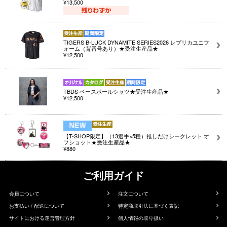
¥13,500
TIGERS B-LUCK DYNAMITE SERIES2026 レプリカユニフ
ォーム（背番号あり）★受注生産品★
¥12,500
TBDS ベースボールシャツ★受注生産品★
¥12,500
【T-SHOP限定】（13選手×5種）推しだけシークレット オ
フショット★受注生産品★
¥880
ご利用ガイド
会員について
注文について
お支払い / 配送について
特定商取引法に基づく表記
サイトにおける運営管理方針
個人情報の取り扱い