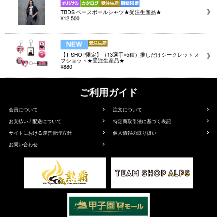
TBDS ベースボールシャツ★受注生産品★
¥12,500
【T-SHOP限定】（13選手×5種）推しだけシークレット オ
フショット★受注生産品★
¥880
ご利用ガイド
会員について
注文について
お支払い / 配送について
特定商取引法に基づく表記
サイトにおける運営管理方針
個人情報の取り扱い
お問い合わせ