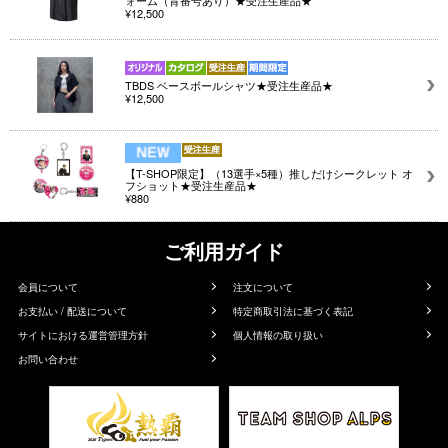
ォーム（背番号あり）★受注生産品★
¥12,500
TBDS ベースボールシャツ★受注生産品★
¥12,500
【T-SHOP限定】（13選手×5種）推しだけシークレット オ
フショット★受注生産品★
¥880
ご利用ガイド
会員について
注文について
お支払い / 配送について
特定商取引法に基づく表記
サイトにおける運営管理方針
個人情報の取り扱い
お問い合わせ