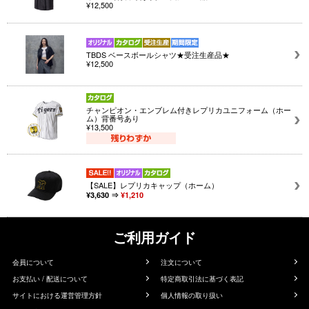
¥12,500
TBDS ベースボールシャツ★受注生産品★
¥12,500
チャンピオン・エンブレム付きレプリカユニフォーム（ホー
ム）背番号あり
¥13,500
【SALE】レプリカキャップ（ホーム）
¥3,630 ⇒
¥1,210
ご利用ガイド
会員について
注文について
お支払い / 配送について
特定商取引法に基づく表記
サイトにおける運営管理方針
個人情報の取り扱い