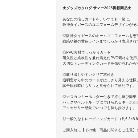
★グッズカタログ サマー2025掲載商品★
あなたの推しカードを、いつでも一緒に。
阪神タイガースのユニフォームデザインがそ
◎阪神タイガースのホームユニフォームを忠
縦縞や袖の黄色ラインまでしっかり表現され
◎PVC素材でしっかりガード
耐久性と柔軟性を兼ね備えたPVC素材を使用
大切なトレーディングカードを傷や汚れから
◎取り出しやすいクリア窓付き
透明窓から中のカードがはっきり見える仕様
試合観戦時にもサッと見せられて便利です。
◎ナスカンキーホルダー付きで持ち運び簡単
バッグやベルトループに付けられるキーホル
アクセサリー感覚でいつでも持ち歩けます。
◎一般的なトレーディングカード（約6.3×8.
ご購入前に【その他・商品に関するご注意】