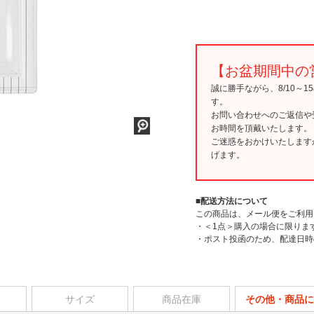
【お盆期間中の
誠に勝手ながら、8/10～
す。
お問い合わせへのご返信や
お時間を頂戴いたします。
ご迷惑をおかけいたします
げます。
■配送方法について
この商品は、メール便をご利用
・＜1点＞購入の場合に限りま
・ポスト投函のため、配達日時
サイズ
商品在庫
その他・商品に