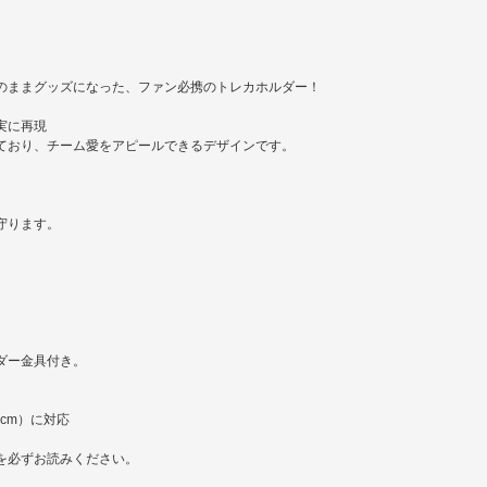
のままグッズになった、ファン必携のトレカホルダー！
実に再現
ており、チーム愛をアピールできるデザインです。
。
守ります。
。
ダー金具付き。
8cm）に対応
を必ずお読みください。