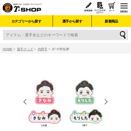
カテゴリーから探す
選手から探す
新着商品
HOME
選手グッズ
内野手
#7 中野拓夢