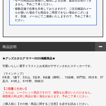
・セール商品はお客様のご都合による交換、返品をお受けでき
ません。予めご了承ください。
・複数店舗で在庫を共有しておりますので、ご注文確認のメー
ルが届いた場合でも商品をご用意できない場合がございま
す。別途、メールにてご連絡いたしますので、予めご了承く
ださい。
商品説明
★グッズカタログ サマー2025掲載商品★
可愛いらしい選手イラストとお名前がデザインされたステッカーです。
［ラインナップ］
0木浪、1森下、3大山、5近本、8佐藤（輝明）、13岩崎、30門別、35才木、37
及川、41村上、51中野、58前川
【ご注意ください】
こちらは、シークレット商品ですので、種類をお選びいただけません。
複数購入時は同じ商品が届く場合があります。予めご了承ください。
ご購入前に【その他・商品に関するご注意】を必ずお読みください。