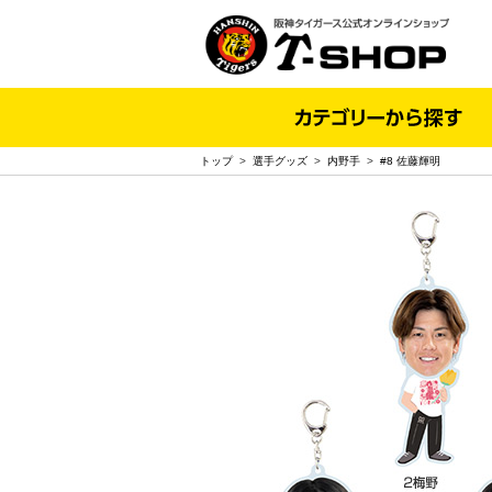
トップ
>
選手グッズ
>
内野手
>
#8 佐藤輝明