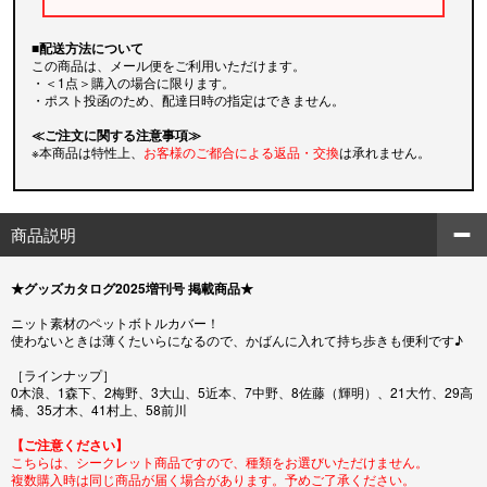
■配送方法について
この商品は、メール便をご利用いただけます。
・＜1点＞購入の場合に限ります。
・ポスト投函のため、配達日時の指定はできません。
≪ご注文に関する注意事項≫
※本商品は特性上、
お客様のご都合による返品・交換
は承れません。
商品説明
★グッズカタログ2025増刊号 掲載商品★
ニット素材のペットボトルカバー！
使わないときは薄くたいらになるので、かばんに入れて持ち歩きも便利です♪
［ラインナップ］
0木浪、1森下、2梅野、3大山、5近本、7中野、8佐藤（輝明）、21大竹、29高
橋、35才木、41村上、58前川
【ご注意ください】
こちらは、シークレット商品ですので、種類をお選びいただけません。
複数購入時は同じ商品が届く場合があります。予めご了承ください。