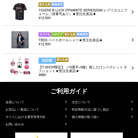
TIGERS B-LUCK DYNAMITE SERIES2026 レプリカユニフ
ォーム（背番号あり）★受注生産品★
¥12,500
TBDS ベースボールシャツ★受注生産品★
¥12,500
【T-SHOP限定】（13選手×5種）推しだけシークレット オ
フショット★受注生産品★
¥880
ご利用ガイド
会員について
注文について
お支払い / 配送について
特定商取引法に基づく表記
サイトにおける運営管理方針
個人情報の取り扱い
お問い合わせ