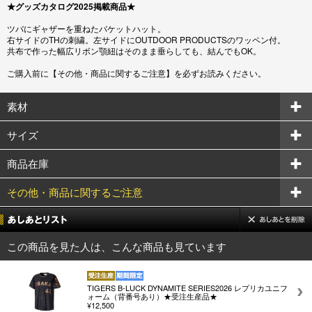
★グッズカタログ2025掲載商品★
ツバにギャザーを重ねたバケットハット。
右サイドのTHの刺繍。左サイドにOUTDOOR PRODUCTSのワッペン付。
共布で作った幅広リボン顎紐はそのまま垂らしても、結んでもOK。
ご購入前に【その他・商品に関するご注意】を必ずお読みください。
素材
サイズ
商品在庫
その他・商品に関するご注意
この商品を見た人は、こんな商品も見ています
TIGERS B-LUCK DYNAMITE SERIES2026 レプリカユニフ
ォーム（背番号あり）★受注生産品★
¥12,500