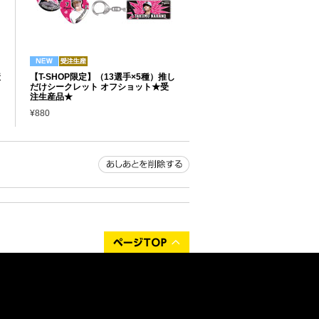
産
【T-SHOP限定】（13選手×5種）推し
だけシークレット オフショット★受
注生産品★
¥880