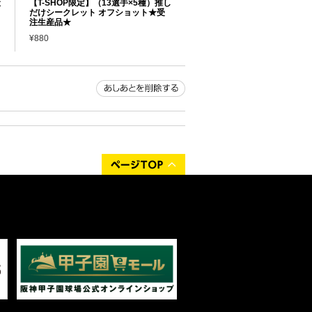
産
【T-SHOP限定】（13選手×5種）推し
だけシークレット オフショット★受
注生産品★
¥880