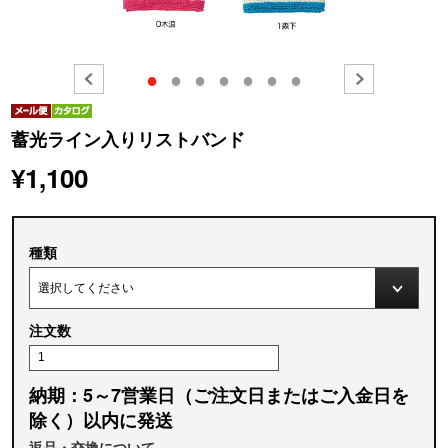
●
●
●
●
●
●
●
蓄光ライン入りリストバンド
¥1,100
種類
注文数
納期：5～7営業日（ご注文日またはご入金日を
除く）以内に発送
返品・交換について