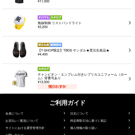
¥11,000
無線制御 リストバンドライト
¥2,200
【T-SHOP限定】TBDS サンダル★受注生産品★
¥4,400
チャンピオン・エンブレム付きレプリカユニフォーム（ホー
ム）背番号あり
¥13,500
ご利用ガイド
会員について
注文について
お支払い / 配送について
特定商取引法に基づく表記
サイトにおける運営管理方針
個人情報の取り扱い