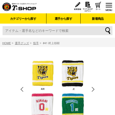
カテゴリーから探す
選手から探す
新着商品
HOME
選手グッズ
投手
#41 村上頌樹