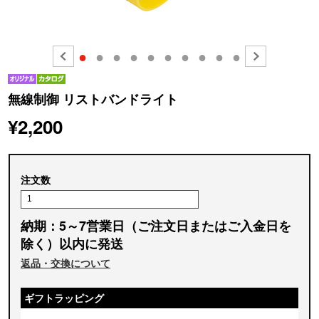
●
●
●
●
●
●
●
●
●
●
無線制御 リストバンドライト
¥2,200
注文数
納期：5～7営業日（ご注文日またはご入金日を
除く）以内に発送
返品・交換について
ギフトラッピング