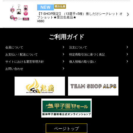
【T-SHOP限定】（13選手×5種）推しだけシークレット オ
フショット★受注生産品★
¥880
ご利用ガイド
会員について
注文について
お支払い / 配送について
特定商取引法に基づく表記
サイトにおける運営管理方針
個人情報の取り扱い
お問い合わせ
ページトップ